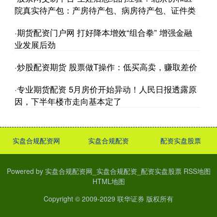
院真实待产包：产房待产包、病房待产包、证件类
·
期货配资门户网 打好降本增效“组合拳” 增强金融
业发展后劲
·
炒股配资期货 股票做T操作：低买高卖，赚取差价
·
专业期货配资 5月房价开始异动！人民日报透露原
因，下半年楼市走向基本定了
实盘合规配资网
实盘合规配资
配资实盘股票
Powered by
实盘合规配资网_实盘合规配资_配资实盘股票
RSS地图
HTML地图
Copyright
© 2009-2029
联华证券
版权所有