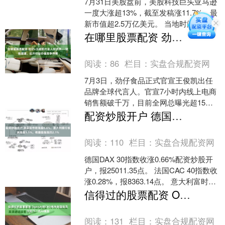
7月31日美股盘前，美股科技巨头亚马逊
一度大涨超13%，截至发稿涨11.7%，最
新市值超2.5万亿美元。 当地时间7月30
日美股盘后，亚马逊发布2026年二季
在哪里股票配资 劲仔x王俊凯代言人经济学——赋能渠道，拉开行业价值竞争序幕
度....
阅读：
86
栏目：
实盘合规配资网
7月3日，劲仔食品正式官宣王俊凯出任
品牌全球代言人。官宣7小时内线上电商
销售额破千万，目前全网总曝光超15
亿。两者此次为长期全品类合作，是劲
配资炒股开户 德国股市收涨超0.6%，意大利银行板块涨超1.1%，希腊股指涨约2.1%
仔推进品牌年轻化、赋....
阅读：
110
栏目：
实盘合规配资网
德国DAX 30指数收涨0.66%配资炒股开
户，报25011.35点。 法国CAC 40指数收
涨0.28%，报8363.14点。 意大利富时
MIB指数收涨0.8....
信得过的股票配资 OpenAI的CEO将向美国官员介绍下一代AI模型
阅读：
131
栏目：
实盘合规配资网