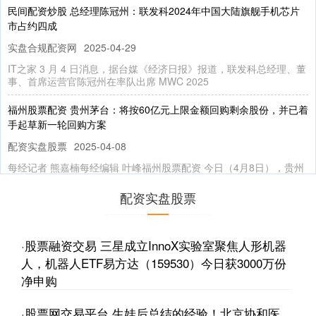
民间配资炒股 总经理陈冠州：联发科2024年中国大陆旗舰手机芯片
市占约四成
实盘合规配资网
2025-04-29
IT之家 3 月 4 日消息，据台媒《经济日报》报道，联发科总经理、董
事、首席运营官陈冠州在率队出席 MWC 2025
福州股票配资 贵州茅台：将按60亿元上限金额回购剩余股份，并已着
手起草新一轮回购方案
配资实盘股票
2025-04-08
每经记者 熊嘉楠每经编辑 叶峰福州股票配资 今日（4月8日），贵州
茅台发布了早间公告称，公司截至2025年4月7日已累计
配资实盘股票
怎么做杠杆炒股 揭秘我稳定盈利的炒股模式，轻松实现财富增长
实盘合规配资
2024-11-13
·
股票融资交易 三星成立InnoX实验室聚焦人形机器
会上，招商银行、星展银行（中国）、渣打中国、南京银行、平安银
人，机器人ETF易方达（159530）今日获3000万份
行的多位业内人士聚焦《五篇大文章将如何重塑金融行业》展开圆桌
净申购
·
股票网交易平台 生娃后总结的经验！北京协和医