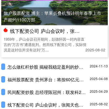
散户股票配资 博主：苹果折叠机预计明年春季上市
产能约1100万部
线下配资公司 庐山会议时，张闻天也写了一封“万言书”，比彭德怀更激烈_批判_内容_意见书
1959年，庐山会议召开期间，彭德怀因一封内容直
言的“万言书”遭遇批判。然而线下配资公司，实际情
2025-08-02
况是这封信并没有达到“万....
怎么做杠杆炒股 揭秘我稳定盈利的炒股模式，轻松实现财富增长
2024-11-13
·
福州股票配资 贵州茅台：将按60亿元上限金额回购剩余股份，并已着手起草新一轮回购方案
2025-04-08
·
民间配资炒股 总经理陈冠州：联发科2024年中国大陆旗舰手机芯片市占约四成
2025-04-29
·
线下配资公司 庐山会议时，张闻天也写了一封“万言书”，比彭德怀更激烈_批判_内容_意见书
2025-08-02
·