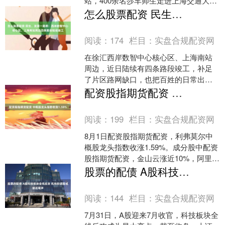
站，400余名莎车师生走进上海交通大
学。作为浦东对口援疆、文化润疆的亮
怎么股票配资 民生、发展一路牵：西岸数智中心核心区、上海南站周边四条路段陆续竣工
眼名片，“祖....
阅读：
174
栏目：
实盘合规配资网
在徐汇西岸数智中心核心区、上海南站
周边，近日陆续有四条路段竣工，补足
了片区路网缺口，也把百姓的日常出
行、家门口的产业发展都织进了更顺畅
配资股指期货配资 中概股龙头指数收涨1.59%
的城市日常中。特别是，天钥....
阅读：
199
栏目：
实盘合规配资网
8月1日配资股指期货配资，利弗莫尔中
概股龙头指数收涨1.59%。成分股中配资
股指期货配资，金山云涨近10%，阿里巴
巴涨超5%，新东方、脑再生科技涨超
股票的配债 A股科技板块全线反攻 机构称调整或接近尾声
4%，百胜中....
阅读：
144
栏目：
实盘合规配资网
7月31日，A股迎来7月收官，科技板块全