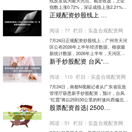
线反攻成为最大亮点。截至收盘，上证
指数上涨0.72%，深证成指上涨2.21%，
创业板指上涨3.06%，科创50指数盘中
正规配资炒股线上 天河上半年GDP领跑广州！增速连续两季度高于全市
一....
阅读：
77
栏目：
实盘合规配资网
7月24日正规配资炒股线上，广州市天河
区公布2026年上半年经济数据。根据最
新统计数据，2026年上半年，天河区实
现地区生产总值3736.3亿元，占全市比重
新手炒股配资 台风“红霞”来袭，广东已转移两万余人！多处滨海景区关闭
达2....
阅读：
110
栏目：
实盘合规配资网
7月24日，南都N视频记者从广东省应急
管理厅获悉新手炒股配资，预计，台风
“红霞”将以25到30公里的时速向西偏北方
向快速移动，24日夜间到25日凌晨移入
股票配资首选| 25000亿美元科技巨头，盘前大涨11%
南海东北....
阅读：
51
栏目：
实盘合规配资网