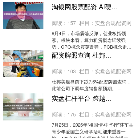
淘银网股票配资 AI硬件大反弹，20只基金单日涨超11%
阅读：
157
栏目：
实盘合规配资网
8月4日，市场震荡反弹，创业板指领
涨。板块来看，算力租赁概念延续强
势，CPO概念震荡反弹，PCB概念走
强，半导体设备板块震荡拉升，AI应用端
配资牌照查询 杜邦美股盘前下跌7.6%
反复活跃，CRO概念....
阅读：
103
栏目：
实盘合规配资网
杜邦美股盘前下跌7.6%配资牌照查询，
此前公司下调年度销售额预期。....
实盘杠杆平台 跨越山海，共话家国！“祖国情·中华行”莎车学子走进上海交大
阅读：
175
栏目：
实盘合规配资网
7月25日，2026年“祖国情·中华行”莎车县
青少年爱国主义研学活动迎来重要一